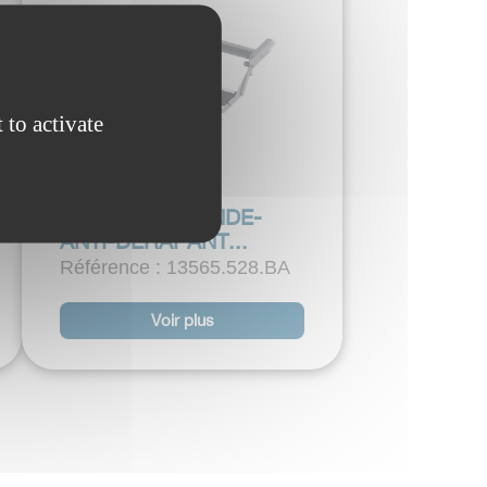
 to activate
MARCHEPIED
REPLIABLE BANDE-
ANTI-DERAPANT...
Référence : 13565.528.BA
Voir plus