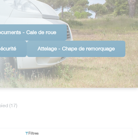
ocuments - Cale de roue
écurité
Attelage - Chape de remorquage
ied (17)
Filtres