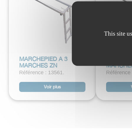
This site u
MARCHEPIED A 3
MARCHEP
MARCHES ZN
MARCHE
Référence : 13561.
Référence
Voir plus