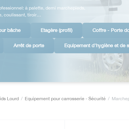
ofessionnel
: à palette, demi marchepieds,
, coulissant, tiroir…
our bâche
Etagère (profil)
Coffre - Porte d
Arrêt de porte
Equipement d'hygiène et de s
oids Lourd
Equipement pour carrosserie - Sécurité
Marchep