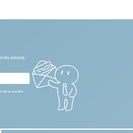
rents salons.
t de la société