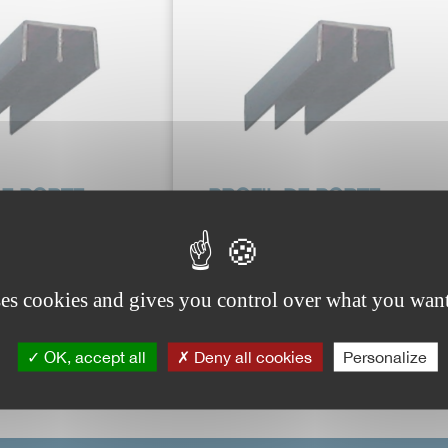
DE PORTE
PROFIL DE PORTE
ANTE POUR
COULISSANTE POUR
.
BOIS DE...
 : 30820..MAR
Référence : 30821..MAR
ses cookies and gives you control over what you want
Voir plus
Voir plus
OK, accept all
Deny all cookies
Personalize