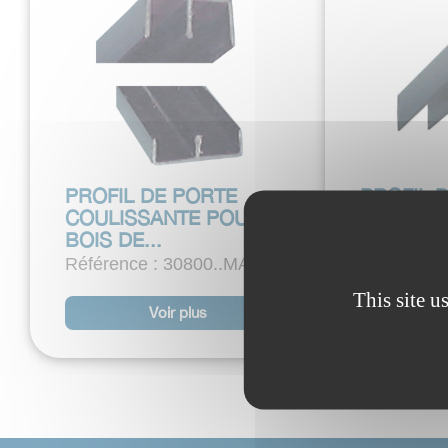
PROFIL DE PORTE
PROFIL 
COULISSANTE POUR
COULISS
BOIS DE...
BOIS DE..
Référence : 30800..MAR
Référence
This site u
Voir plus