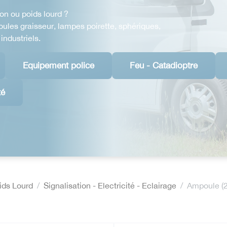
on ou poids lourd ?
les graisseur, lampes poirette, sphériques,
industriels.
Equipement police
Feu - Catadioptre
té
oids Lourd
Signalisation - Electricité - Eclairage
Ampoule (2