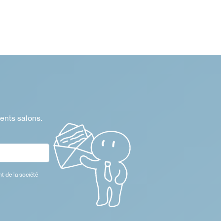
rents salons.
t de la société