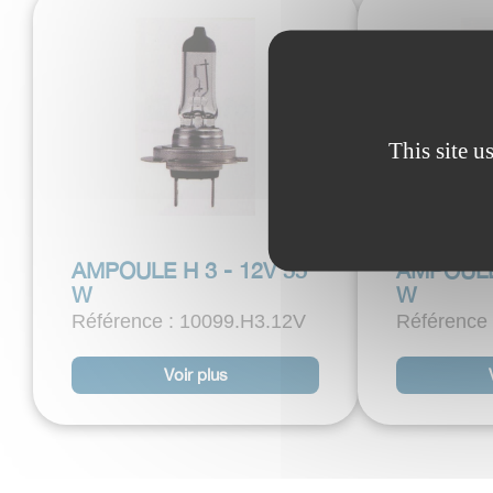
This site u
AMPOULE H 3 - 12V 55
AMPOULE 
W
W
Référence : 10099.H3.12V
Référence
Voir plus