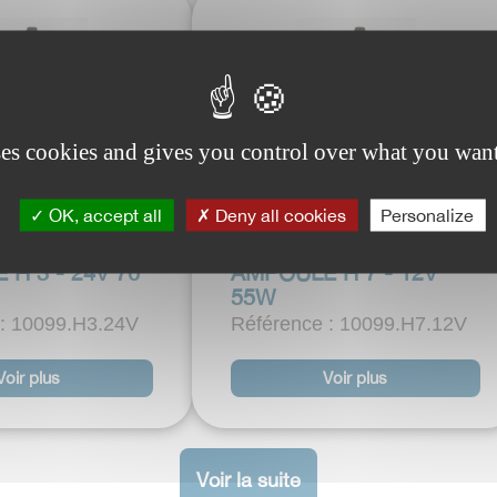
ses cookies and gives you control over what you want
OK, accept all
Deny all cookies
Personalize
H 3 - 24V 70
AMPOULE H 7 - 12V
55W
 : 10099.H3.24V
Référence : 10099.H7.12V
Voir plus
Voir plus
Voir la suite