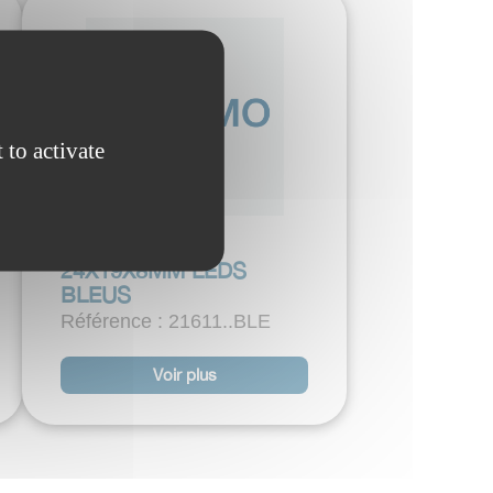
 to activate
CARTE LED G4
24X19X8MM LEDS
BLEUS
Référence : 21611..BLE
Voir plus