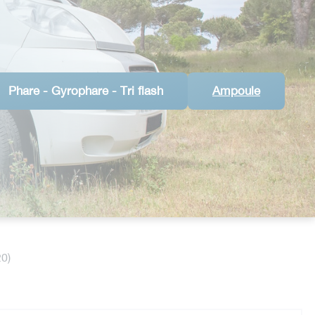
Phare - Gyrophare - Tri flash
Ampoule
0)