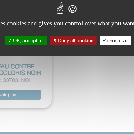
ses cookies and gives you control over what you want
OK, accept all
Deny all cookies
Personalize
EAU CONTRE
COLORIS NOIR
: 33783..NOI
Voir plus