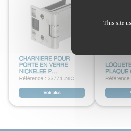
This site u
CHARNIERE POUR
PORTE EN VERRE
LOQUET
NICKELEE P...
PLAQUE 
Référence : 33774..NIC
Référence 
Voir plus