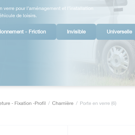
 verre pour l’aménagement et l’installation
hicule de loisirs.
ionnement - Friction
Invisible
Universelle
ure - Fixation -Profil
Charnière
Porte en verre (6)