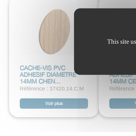
This site u
CACHE-VIS PVC
CACHE-V
ADHESIF DIAMETRE
ADHESIF
14MM CHEN...
14MM CER
Référence : 37420.14.C.M
Référence 
Voir plus