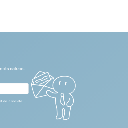
rents salons.
t de la société