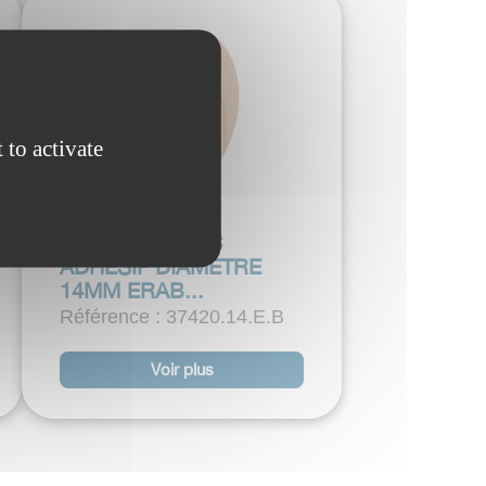
 to activate
CACHE-VIS PVC
ADHESIF DIAMETRE
14MM ERAB...
Référence : 37420.14.E.B
Voir plus