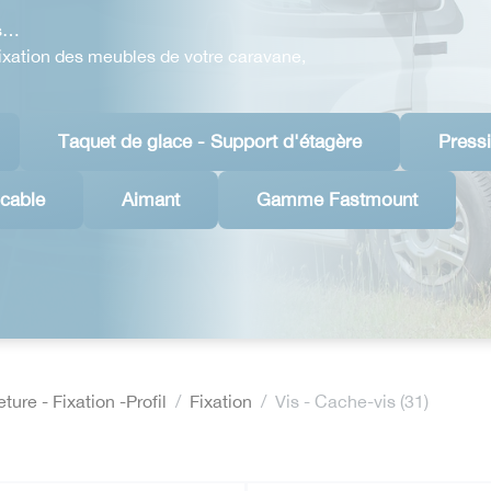
ons…
fixation des meubles de votre caravane,
Taquet de glace - Support d'étagère
Pressi
cable
Aimant
Gamme Fastmount
ure - Fixation -Profil
Fixation
Vis - Cache-vis (31)