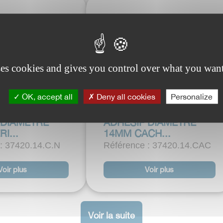
ses cookies and gives you control over what you want
OK, accept all
Deny all cookies
Personalize
IS PVC
CACHE-VIS PVC
 DIAMETRE
ADHESIF DIAMETRE
I...
14MM CACH...
: 37420.14.C.N
Référence : 37420.14.CAC
Voir plus
Voir plus
Voir la suite