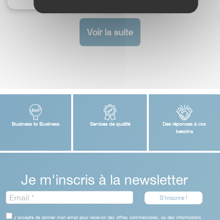
Voir la suite
Business to Business
Services de qualité
Des réponses à vos
besoins
Je m'inscris à la newsletter
J'accepte de donner mon email pour recevoir des offres commerciales, ou des informations