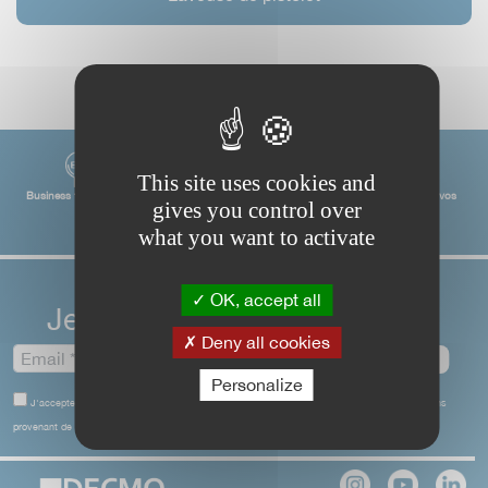
This site uses cookies and
Business to Business
Services de qualité
Des réponses à vos
gives you control over
besoins
what you want to activate
OK, accept all
Je m'inscris à la newsletter
Deny all cookies
Personalize
J'accepte de donner mon email pour recevoir des offres commerciales, ou des informations
provenant de la société DECMO.