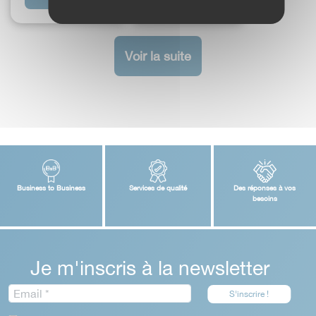
Voir la suite
Business to Business
Services de qualité
Des réponses à vos
besoins
Je m'inscris à la newsletter