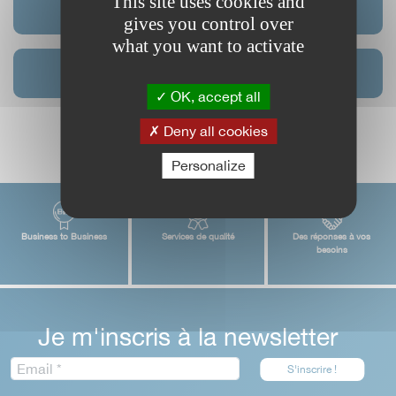
This site uses cookies and
Revêtement
gives you control over
what you want to activate
Porte lamelle souple
OK, accept all
Deny all cookies
Personalize
Business to Business
Services de qualité
Des réponses à vos
besoins
Je m'inscris à la newsletter