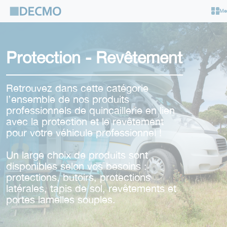
Cookies management panel
Me
Protection - Revêtement
Retrouvez dans cette catégorie
l’ensemble de nos produits
professionnels de quincaillerie en lien
avec la protection et le revêtement
pour votre véhicule professionnel !
Un large choix de produits sont
disponibles selon vos besoins :
protections, butoirs, protections
latérales, tapis de sol, revêtements et
portes lamelles souples.