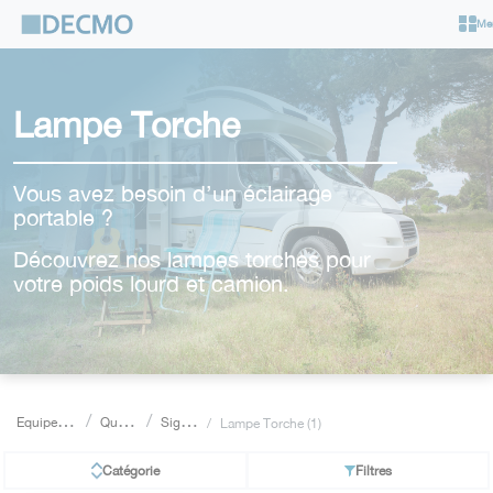
Cookies management panel
Me
Lampe Torche
Vous avez besoin d’un éclairage
portable ?
Découvrez nos lampes torches pour
votre poids lourd et camion.
E
quipements pour véhicules industriels
Quincaillerie Poids Lourd
Signalisation - Electricité - Eclairage
Lampe Torche (1)
Catégorie
Filtres