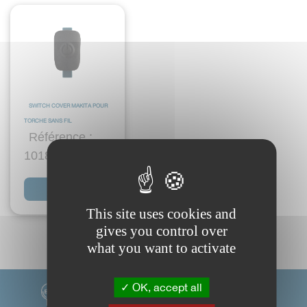
SWITCH COVER MAKITA POUR
TORCHE SANS FIL
Référence :
10182.SWC.MAK
Voir plus
This site uses cookies and
gives you control over
what you want to activate
OK, accept all