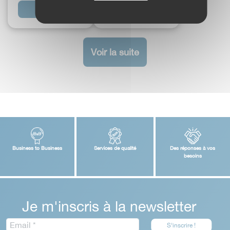
Voir plus
Voir plus
Voir la suite
Business to Business
Services de qualité
Des réponses à vos
besoins
Je m'inscris à la newsletter