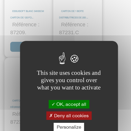
ESSUISOFT BLANC 34X55CM
CARTON DE 1 BOITE
CARTON DE 120 FO...
DISTRIBUTRICES DE 200 ...
Référence :
Référence :
87209.
87231.C
Voir plus
Voir plus
This site uses cookies and
gives you control over
what you want to activate
CARTON DE CHIFFONS DE
CHIFFON A MICROFIBRES VERT
OK, accept all
DÉGRAISSAGE
13.43062
Référence :
Référence :
Deny all cookies
87232.34.567
87233..VER
Personalize