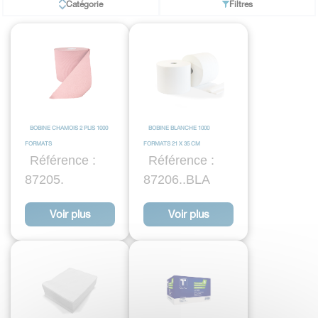
Catégorie
Filtres
BOBINE CHAMOIS 2 PLIS 1000
BOBINE BLANCHE 1000
FORMATS
FORMATS 21 X 35 CM
Référence :
Référence :
87205.
87206..BLA
Voir plus
Voir plus