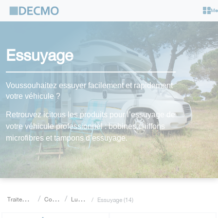
Cookies management panel
Me
Essuyage
Voussouhaitez essuyer facilement et rapidement
votre véhicule ?
Retrouvez icitous les produits pour l’essuyage de
votre véhicule professionnel : bobines,chiffons
microfibres et tampons d’essuyage.
T
raitements de surface Collage & étanchéité
Consommable
Lustrage - Polissage - Essuyage - Nettoy
Essuyage (14)