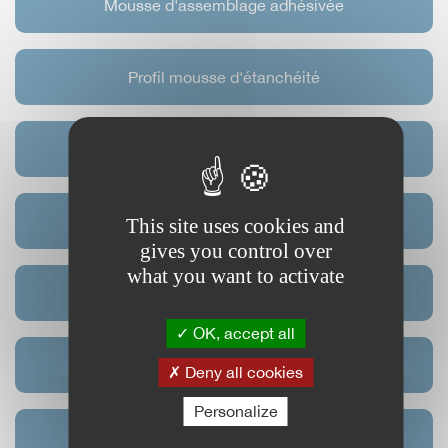
Mousse d'assemblage adhésivée
Profil mousse d'étanchéité
Passe-fils caoutchouc
Profil Aluminium
This site uses cookies and
gives you control over
what you want to activate
Profil PVC bi-dureté
OK, accept all
Mousse technique - Promoteur adhérence
Deny all cookies
Personalize
Butée - Silenblock