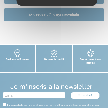
Mousse PVC butyl Novalistik
Business to Business
Services de qualité
Des réponses à vos
besoins
Je m'inscris à la newsletter
J'accepte de donner mon email pour recevoir des offres commerciales, ou des informations