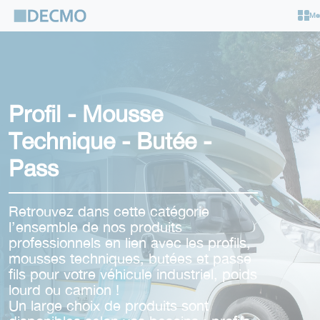
Cookies management panel
Me
Profil - Mousse
Technique - Butée -
Pass
Retrouvez dans cette catégorie
l’ensemble de nos produits
professionnels en lien avec les profils,
mousses techniques, butées et passe
fils pour votre véhicule industriel, poids
lourd ou camion !
Un large choix de produits sont